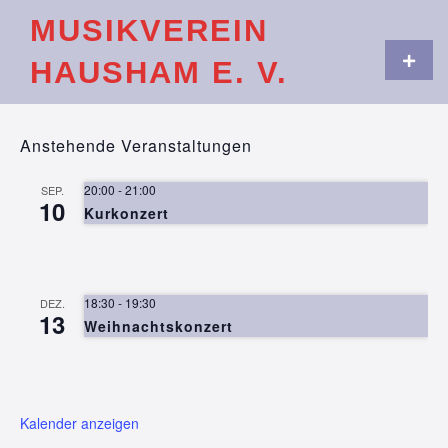
Skip
MUSIKVEREIN
to
content
Primar
HAUSHAM E. V.
Menu
Anstehende Veranstaltungen
20:00
-
21:00
SEP.
10
Kurkonzert
18:30
-
19:30
DEZ.
13
Weihnachtskonzert
Kalender anzeigen