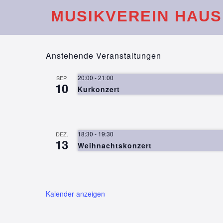
Skip
MUSIKVEREIN HAUSH
to
content
Anstehende Veranstaltungen
20:00
-
21:00
SEP.
10
Kurkonzert
18:30
-
19:30
DEZ.
13
Weihnachtskonzert
Kalender anzeigen