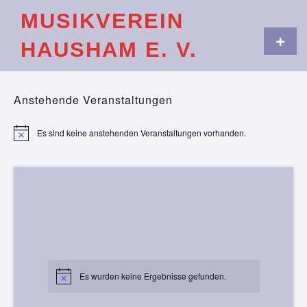
Skip
MUSIKVEREIN
to
content
Primar
HAUSHAM E. V.
Menu
Anstehende Veranstaltungen
Es sind keine anstehenden Veranstaltungen vorhanden.
Hinweis
Es wurden keine Ergebnisse gefunden.
Hinweis